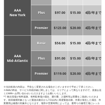
AAA
Plus
$97.00
$15.00
4回/年まで
New York
Premier
$123.00
$20.00
4回/年まで
Basic
$56.00
$15.00
4回/年まで
AAA
Plus
$91.00
$15.00
4回/年まで
Mid-Atlantic
Premier
$119.00
$20.00
4回/年まで
※当比較表の内容は、予告なく変更される場合がございますので予めご了承ください。
※AAAの料金、サービス内容詳細に関しましては、エリアによって異なりますので、直接お近
くのAAAへお問い合わせいただけますようお願いいたします。
*1 救出現場が有料道路、有料駐車場の場合、通行費、入場料等は実費をご負担いただきま
す。前回補償対象となった緊急出動日から7日以内に再度緊急出動、作業が発生した場合、作
業費用は補償の対象外となります。場所や営業時間によっては、最寄りの修理工場にレッカ