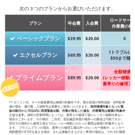
次の３つのプランからお選びいただけます。
ロードサービ
プラン
年会費
入会費
作業費の補
ベーシックプラン
$39.95
$20.00
Χ
1トラブルに
エクセルプラン
$69.95
$20.00
$50まで補償
1
全額補償*
プライムプラン
$89.95
$20.00
(レッカー移動の
最寄りの修理工場
*1 ガソリン代、キーの複製費用は補償の対象外です。救出現場が有料道路、有料駐車
場の場合、通行費、入場料等は実費をご負担いただきます。
前回補償対象となった緊
急出動日から7日以内に再度緊急出動、作業が発生した場合、作業費用は補償の対象外
となります。
場所や営業時間によっては、最寄りの修理工場にレッカー移動出来ない
場合がございます。その場合、ご自宅、宿泊施設等他の場所への搬送は可能ですが、
翌日その場所から修理工場までのレッカー移動にかかった費用は補償の対象外となり
ます。 プライムプランの場合、最寄りの修理工場以外へのレッカー移動や、レッカー
移動費用が$100を超える場合、または落輪引き上げをご希望の場合は、それぞれ補償