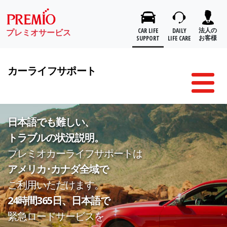
カーライフサポート
Toggl
naviga
日本語でも難しい、
トラブルの状況説明。
プレミオカーライフサポートは
アメリカ･カナダ全域で
ご利用いただけます。
24時間365日、日本語で
緊急ロードサービスを